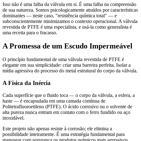
Isso não é uma falha da válvula em si. É uma falha na compreensão
de sua natureza. Somos psicologicamente atraídos por características
dominantes — neste caso, "resistência química total" — e
subconscientemente minimizamos o contexto operacional. A válvula
revestida de PTFE é uma especialista, e usá-la como generalista é
uma receita para o fracasso.
A Promessa de um Escudo Impermeável
O princípio fundamental de uma válvula revestida de PTFE é
elegante em sua simplicidade: criar uma barreira perfeita. Isolar a
mídia agressiva do processo do metal estrutural do corpo da válvula.
A Física da Inércia
Cada superfície que o fluido toca — o corpo da válvula, a esfera, a
haste — é encapsulada em uma camada contínua de
Politetrafluoroetileno (PTFE). O ácido corrosivo ou o solvente de
alta pureza nunca entram em contato com o ferro fundido ou aço
inoxidável.
Este projeto não apenas resiste à corrosão; ele elimina a
possibilidade inteiramente. É uma estratégia fundamental para
manusear com segurança os produtos químicos mais agressivos.