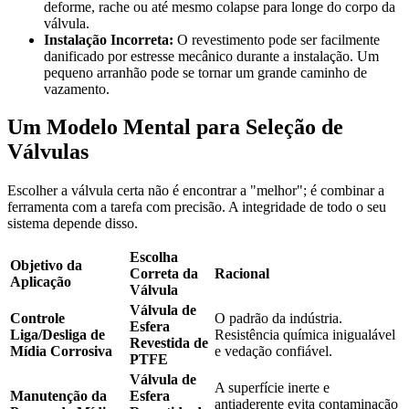
deforme, rache ou até mesmo colapse para longe do corpo da
válvula.
Instalação Incorreta:
O revestimento pode ser facilmente
danificado por estresse mecânico durante a instalação. Um
pequeno arranhão pode se tornar um grande caminho de
vazamento.
Um Modelo Mental para Seleção de
Válvulas
Escolher a válvula certa não é encontrar a "melhor"; é combinar a
ferramenta com a tarefa com precisão. A integridade de todo o seu
sistema depende disso.
Escolha
Objetivo da
Correta da
Racional
Aplicação
Válvula
Válvula de
Controle
O padrão da indústria.
Esfera
Liga/Desliga de
Resistência química inigualável
Revestida de
Mídia Corrosiva
e vedação confiável.
PTFE
Válvula de
A superfície inerte e
Manutenção da
Esfera
antiaderente evita contaminação