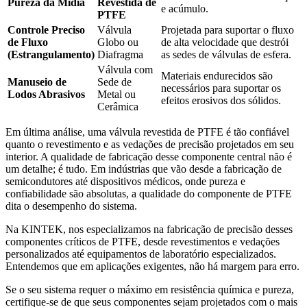
Pureza da Mídia
Revestida de
e acúmulo.
PTFE
Controle Preciso
Válvula
Projetada para suportar o fluxo
de Fluxo
Globo ou
de alta velocidade que destrói
(Estrangulamento)
Diafragma
as sedes de válvulas de esfera.
Válvula com
Materiais endurecidos são
Manuseio de
Sede de
necessários para suportar os
Lodos Abrasivos
Metal ou
efeitos erosivos dos sólidos.
Cerâmica
Em última análise, uma válvula revestida de PTFE é tão confiável
quanto o revestimento e as vedações de precisão projetados em seu
interior. A qualidade de fabricação desse componente central não é
um detalhe; é tudo. Em indústrias que vão desde a fabricação de
semicondutores até dispositivos médicos, onde pureza e
confiabilidade são absolutas, a qualidade do componente de PTFE
dita o desempenho do sistema.
Na KINTEK, nos especializamos na fabricação de precisão desses
componentes críticos de PTFE, desde revestimentos e vedações
personalizados até equipamentos de laboratório especializados.
Entendemos que em aplicações exigentes, não há margem para erro.
Se o seu sistema requer o máximo em resistência química e pureza,
certifique-se de que seus componentes sejam projetados com o mais